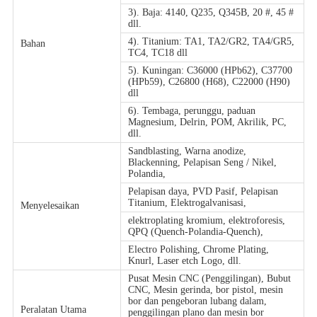
3). Baja: 4140, Q235, Q345B, 20 #, 45 #
dll.
4). Titanium: TA1, TA2/GR2, TA4/GR5,
Bahan
TC4, TC18 dll
5). Kuningan: C36000 (HPb62), C37700
(HPb59), C26800 (H68), C22000 (H90)
dll
6). Tembaga, perunggu, paduan
Magnesium, Delrin, POM, Akrilik, PC,
dll.
Sandblasting, Warna anodize,
Blackenning, Pelapisan Seng / Nikel,
Polandia,
Pelapisan daya, PVD Pasif, Pelapisan
Titanium, Elektrogalvanisasi,
Menyelesaikan
elektroplating kromium, elektroforesis,
QPQ (Quench-Polandia-Quench),
Electro Polishing, Chrome Plating,
Knurl, Laser etch Logo, dll.
Pusat Mesin CNC (Penggilingan), Bubut
CNC, Mesin gerinda, bor pistol, mesin
bor dan pengeboran lubang dalam,
Peralatan Utama
penggilingan plano dan mesin bor