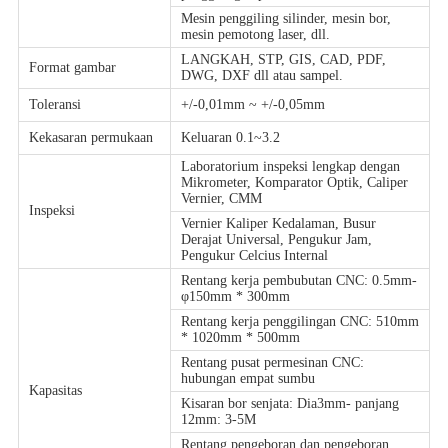
Mesin penggiling silinder, mesin bor,
mesin pemotong laser, dll.
LANGKAH, STP, GIS, CAD, PDF,
Format gambar
DWG, DXF dll atau sampel.
Toleransi
+/-0,01mm ~ +/-0,05mm
Kekasaran permukaan
Keluaran 0.1~3.2
Laboratorium inspeksi lengkap dengan
Mikrometer, Komparator Optik, Caliper
Vernier, CMM
Inspeksi
Vernier Kaliper Kedalaman, Busur
Derajat Universal, Pengukur Jam,
Pengukur Celcius Internal
Rentang kerja pembubutan CNC: 0.5mm-
φ150mm * 300mm
Rentang kerja penggilingan CNC: 510mm
* 1020mm * 500mm
Rentang pusat permesinan CNC:
hubungan empat sumbu
Kapasitas
Kisaran bor senjata: Dia3mm- panjang
12mm: 3-5M
Rentang pengeboran dan pengeboran