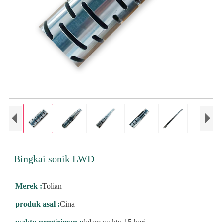
Bingkai sonik LWD
Merek :
Tolian
produk asal :
Cina
waktu pengiriman :
dalam waktu 15 hari