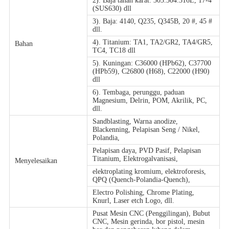
2). Baja tahan karat: 303.304.316L, 17-4
(SUS630) dll
3). Baja: 4140, Q235, Q345B, 20 #, 45 #
dll.
4). Titanium: TA1, TA2/GR2, TA4/GR5,
Bahan
TC4, TC18 dll
5). Kuningan: C36000 (HPb62), C37700
(HPb59), C26800 (H68), C22000 (H90)
dll
6). Tembaga, perunggu, paduan
Magnesium, Delrin, POM, Akrilik, PC,
dll.
Sandblasting, Warna anodize,
Blackenning, Pelapisan Seng / Nikel,
Polandia,
Pelapisan daya, PVD Pasif, Pelapisan
Titanium, Elektrogalvanisasi,
Menyelesaikan
elektroplating kromium, elektroforesis,
QPQ (Quench-Polandia-Quench),
Electro Polishing, Chrome Plating,
Knurl, Laser etch Logo, dll.
Pusat Mesin CNC (Penggilingan), Bubut
CNC, Mesin gerinda, bor pistol, mesin