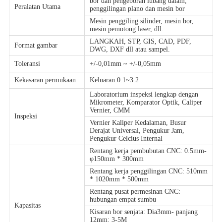
bor dan pengeboran lubang dalam,
Peralatan Utama
penggilingan plano dan mesin bor
Mesin penggiling silinder, mesin bor,
mesin pemotong laser, dll.
LANGKAH, STP, GIS, CAD, PDF,
Format gambar
DWG, DXF dll atau sampel.
Toleransi
+/-0,01mm ~ +/-0,05mm
Kekasaran permukaan
Keluaran 0.1~3.2
Laboratorium inspeksi lengkap dengan
Mikrometer, Komparator Optik, Caliper
Vernier, CMM
Inspeksi
Vernier Kaliper Kedalaman, Busur
Derajat Universal, Pengukur Jam,
Pengukur Celcius Internal
Rentang kerja pembubutan CNC: 0.5mm-
φ150mm * 300mm
Rentang kerja penggilingan CNC: 510mm
* 1020mm * 500mm
Rentang pusat permesinan CNC:
hubungan empat sumbu
Kapasitas
Kisaran bor senjata: Dia3mm- panjang
12mm: 3-5M